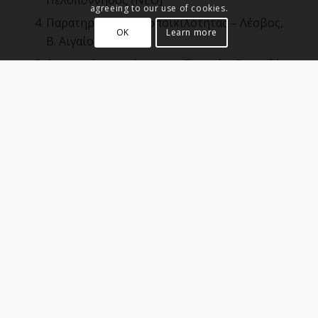
Πελοπόννησος [NEO]
agreeing to our use of cookies.
Παρατηρητήριο βιοποικιλότητας – Λέσβος,
OK
Learn more
Β. Αιγαίο [LES]
Αγροτικό οικοσύστημα – Πηνειός, Θεσσαλία
[PHO]
Ατμοσφαιρικό Παρατηρητήριο- Φινοκαλιά,
Κρήτη [FIN]
Εθνικός Δρυμός – Σαμαριά Εθνικό Πάρκο
Λευκών Ορέων, Κρήτη [SAM]
Σχεδόν αδιατάρακτο νησιωτικό οικοσύστημα
– Σαμοθράκη Β. Αιγαίο [SNO]
Παραθαλάσσιο Δάσος – Σάνη, Χαλκιδική [SEO]