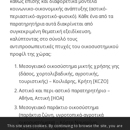
καθώς επίσης και διαφορετικά μοντέλα
κοινωνικο-οικονομικής ανάπτυξης (αστικό-
περιαστικό-αγροτικό-φυσικό). Κάθε ένα από τα
παρατηρητήρια αυτά διακρίνεται από
συγκεκριμένη θεματική εξειδίκευση,
καλύπτοντας στο σύνολό τους
αντιπροσωπευτικές πτυχές του οικοσυστημικού
προφίλ της χώρας:
Μεσογειακό οικοσύστημα μικτής χρήσης γης
(δάσος, χορτολιβαδικής, αγροτικής,
τουριστικής) – Κοιλιάρης, Κρήτη [KCZO]
Αστικό και περι-αστικό παρατηρητήριο –
Αθήνα, Αττική [HOA]
Μεσογειακό παράκτιο οικοσύστημα
(παράκτια ζώνη, υγροτοπικά-αγροτικά
οικοσυστήματα) – Κόστα Ναυαρίνο,
This site uses cookies. By continuing to browse the site, you are